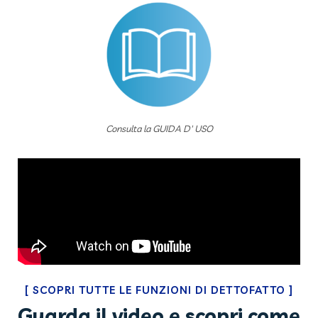
Consulta la GUIDA D' USO
[
SCOPRI TUTTE LE FUNZIONI DI DETTOFATTO
]
Guarda il video e scopri come