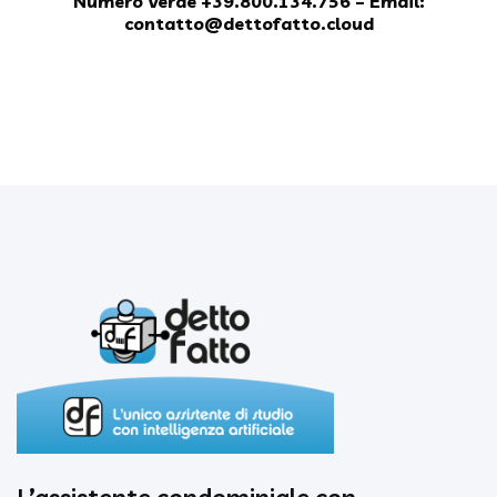
Numero Verde +39.800.134.756 – Email:
contatto@dettofatto.cloud