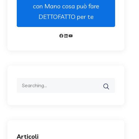
con Mano cosa può fare
DETTOFATTO per te
Facebook
LinkedIn
YouTube
Search
for:
Articoli