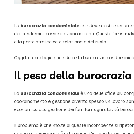
La
burocrazia
condominiale
che deve gestire un ammin
dei condomini, comunicazioni agli enti. Queste “
ore invis
alla parte strategica e relazionale del ruolo.
Oggi la tecnologia può ridurre la burocrazia condominiale
Il peso della burocrazi
La
burocrazia condominiale
è una delle sfide più com
coordinamento e gestione diventa spesso un lavoro so
economica alla gestione dei fornitori, ogni attività buroc
Il problema è che molte di queste incombenze si ripetono 
processo, generando frustrazione. Per questo serve un m