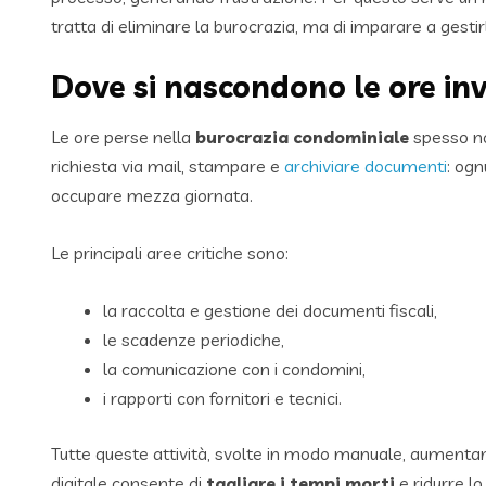
tratta di eliminare la burocrazia, ma di imparare a gest
Dove si nascondono le ore invi
Le ore perse nella
burocrazia condominiale
spesso no
richiesta via mail, stampare e
archiviare documenti
: og
occupare mezza giornata.
Le principali aree critiche sono:
la raccolta e gestione dei documenti fiscali,
le scadenze periodiche,
la comunicazione con i condomini,
i rapporti con fornitori e tecnici.
Tutte queste attività, svolte in modo manuale, aumentano 
digitale consente di
tagliare i tempi morti
e ridurre lo