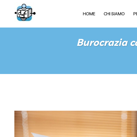
HOME
CHI SIAMO
P
Burocrazia c