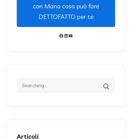
con Mano cosa può fare
DETTOFATTO per te
Facebook
LinkedIn
YouTube
Search
for:
Articoli