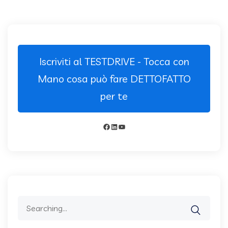
Iscriviti al TESTDRIVE - Tocca con
Mano cosa può fare DETTOFATTO
per te
Facebook
LinkedIn
YouTube
Search
for: