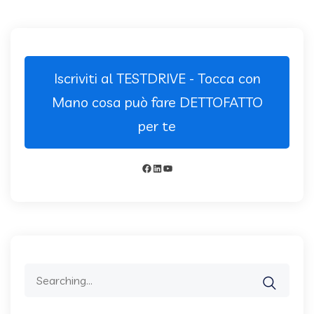
Iscriviti al TESTDRIVE - Tocca con
Mano cosa può fare DETTOFATTO
per te
Facebook
LinkedIn
YouTube
Search
for: