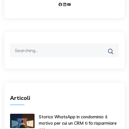
Facebook
LinkedIn
YouTube
Search
for:
Articoli
Storico WhatsApp in condominio: il
motivo per cui un CRM ti fa risparmiare