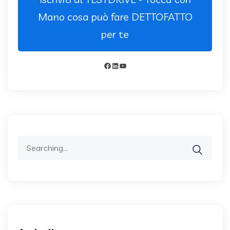
Mano cosa può fare DETTOFATTO
per te
Facebook
LinkedIn
YouTube
Search
for: