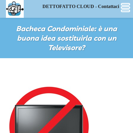
DETTOFATTO CLOUD - Contattaci
Bacheca Condominiale: è una
buona idea sostituirla con un
Televisore?