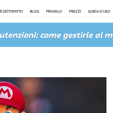
È DETTOFATTO
BLOG
PROVALO
PREZZI
GUIDA D’USO
tenzioni: come gestirle al m