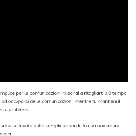
lice per le comunicazioni, riuscirai a ritagliarti più tempo
nte ad occuparsi delle comunicazioni, mentre tu mantieni il
enza problemi.
 sarai sollevato dalle complicazioni della comunicazione
tisci.