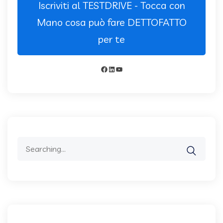
Iscriviti al TESTDRIVE - Tocca con
Mano cosa può fare DETTOFATTO
per te
Facebook
LinkedIn
YouTube
Search
for: